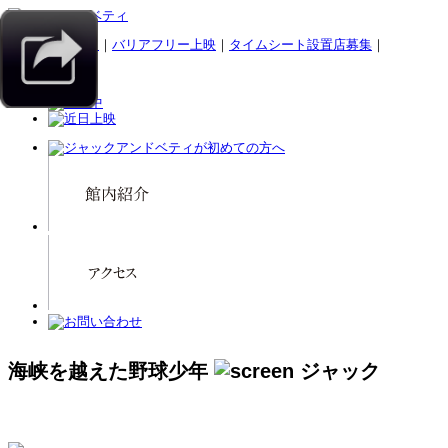
｜
スマホサイト
｜
バリアフリー上映
｜
タイムシート設置店募集
｜
海峡を越えた野球少年