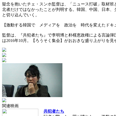
疑念を抱いたチェ・スンホ監督は、「ニュース打破」取材班
北者だけではなかったことが判明する。韓国、中国、日本、
と切り込んでいく。
【激動する韓国で メディアを 政治を 時代を変えたドキ
監督は、『共犯者たち』で李明博と朴槿恵政権による言論弾
は2016年10月。【ろうそく集会】がおおきな盛り上がり
関連映画
共犯者たち