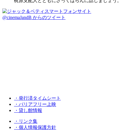
梶原支配人とともにざっくばらんに話しましょう。
@cinemaJandB からのツイート
・発行済タイムシート
・バリアフリー上映
・貸し館情報
・リンク集
・個人情報保護方針