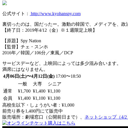
公式サイト：
http://www.kyohanspy.com
裏切ったのは、国だったー。激動の韓国で、メディアを、政
【終了日：2019年4/12（金）※１週限定上映】
【原題】Spy Nation
【監督】チェ・スンホ
2016年／韓国／106分／東風／DCP
サービスデーなど、上映回によっては多少混み合います。
満席にはなりません。
4月06日(土)〜4月12日(金)
17:00〜18:50
一般
大専
シニア
通常
¥1,700
¥1,400
¥1,100
会員
¥1,400
¥1,100
¥1,100
高校生以下・しょうがい者：¥1,000
前売り券を1,400円にて販売中
販売場所：劇場窓口（公開前日まで）、
ネットショップ（4/