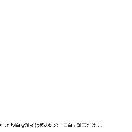
提示した明白な証拠は彼の妹の「自白」証言だけ…。