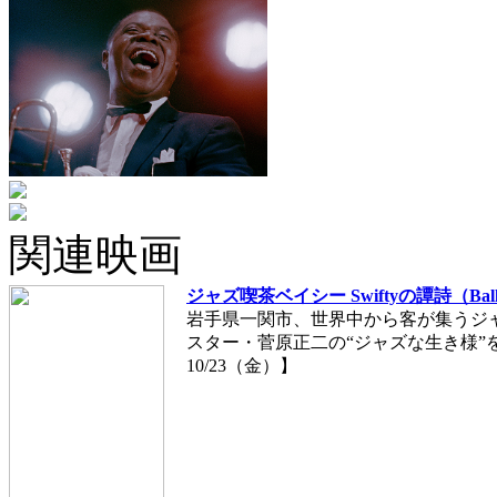
関連映画
ジャズ喫茶ベイシー Swiftyの譚詩（Ball
岩手県一関市、世界中から客が集うジ
スター・菅原正二の“ジャズな生き様”を
10/23（金）】