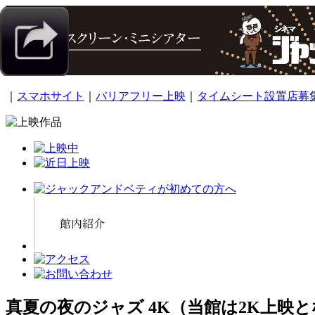
｜
スマホサイト
｜
バリアフリー上映
｜
タイムシート設置店募
真夏の夜のジャズ 4K（当館は2K上映