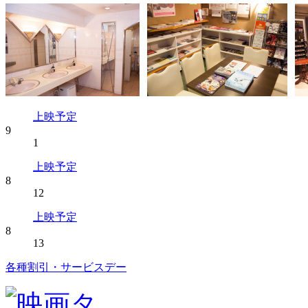
上映予定
9
1
上映予定
8
12
上映予定
8
13
各種割引・サービスデー