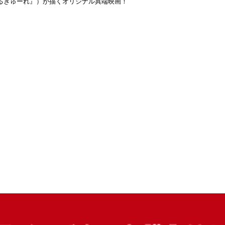
わるきゅーれ』）が描くオリジナル異端映画！