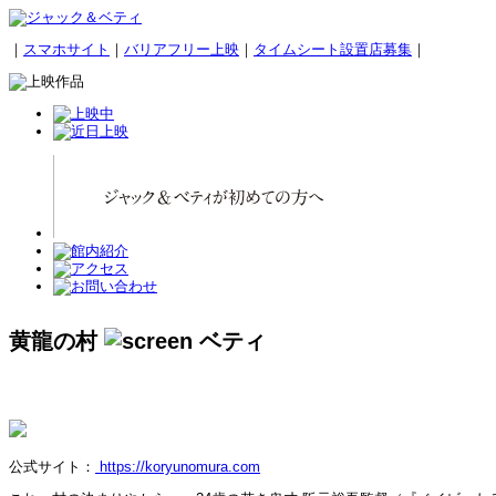
｜
スマホサイト
｜
バリアフリー上映
｜
タイムシート設置店募集
｜
黄龍の村
公式サイト：
https://koryunomura.com