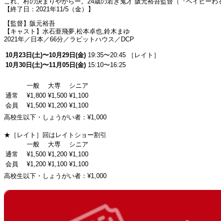
これ、村の決まりやからー。24歳の若き鬼才 阪元裕吾監督（『ベイビー
【終了日：2021年11/5（金）】
【監督】阪元裕吾
【キャスト】水石亜飛夢,松本卓也,鈴木まゆ
2021年／日本／66分／ラビットハウス／DCP
10月23日(土)〜10月29日(金)
19:35〜20:45 ［レイト］
10月30日(土)〜11月05日(金)
15:10〜16:25
一般
大専
シニア
通常
¥1,800
¥1,500
¥1,100
会員
¥1,500
¥1,200
¥1,100
高校生以下・しょうがい者：¥1,000
★［レイト］回はレイトショー割引
一般
大専
シニア
通常
¥1,500
¥1,200
¥1,100
会員
¥1,200
¥1,100
¥1,100
高校生以下・しょうがい者：¥1,000