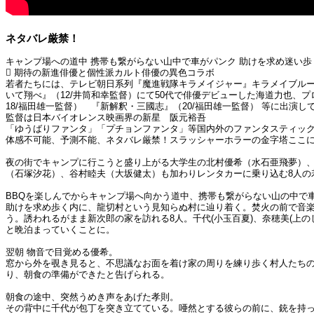
ネタバレ厳禁！
キャンプ場への道中 携帯も繋がらない山中で車がパンク 助けを求め迷い歩
 期待の新進俳優と個性派カルト俳優の異色コラボ
若者たちには、テレビ朝日系列『魔進戦隊キラメイジャー』キラメイブル
いて翔べ』（12/井筒和幸監督）にて50代で俳優デビューした海道力也、プロ
18/福田雄一監督） 『新解釈・三國志』（20/福田雄一監督） 等に出演
監督は日本バイオレンス映画界の新星 阪元裕吾
「ゆうばりファンタ」「プチョンファンタ」等国内外のファンタスティック
体感不可能、予測不能、ネタバレ厳禁！スラッシャーホラーの金字塔ここ
夜の街でキャンプに行こうと盛り上がる大学生の北村優希（水石亜飛夢）
（石塚汐花）、谷村睦夫（大坂健太）も加わりレンタカーに乗り込む8人の
BBQを楽しんでからキャンプ場へ向かう道中、携帯も繋がらない山の中で
助けを求め歩く内に、龍切村という見知らぬ村に辿り着く。焚火の前で音楽
う。誘われるがまま新次郎の家を訪れる8人。千代(小玉百夏)、奈穂美(上
と晩泊まっていくことに。
翌朝 物音で目覚める優希。
窓から外を覗き見ると、不思議なお面を着け家の周りを練り歩く村人たち
り、朝食の準備ができたと告げられる。
朝食の途中、突然うめき声をあげた孝則。
その背中に千代が包丁を突き立てている。唖然とする彼らの前に、銃を持った