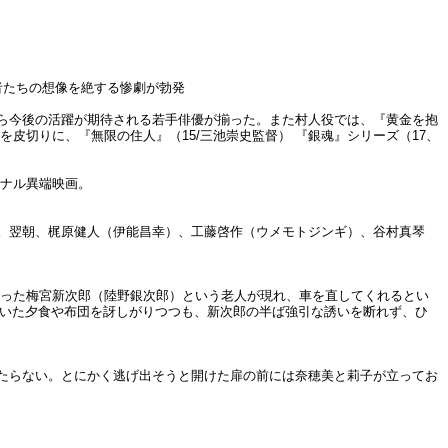
者たちの想像を絶する惨劇が勃発
ら今後の活躍が期待される若手俳優が揃った。また村人役では、『黄金を抱
ーを皮切りに、『無限の住人』（15/三池崇史監督） 『銀魂』シリーズ（17、
ジナル異端映画。
。翌朝、梶原健人（伊能昌幸）、工藤啓作（ウメモトジンギ）、谷村真琴
乗った梅宮新次郎（陸野銀次郎）という老人が現れ、車を直してくれるとい
れていた夕食や布団を訝しがりつつも、新次郎の半ば強引な誘いを断れず、ひ
たらない。とにかく逃げ出そうと開けた扉の前には奈穂美と莉子が立ってお