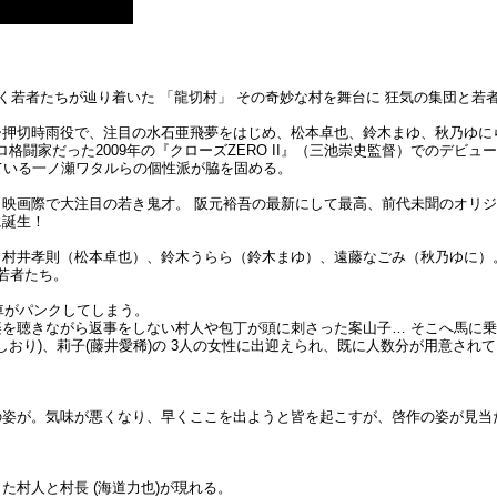
く若者たちが辿り着いた 「龍切村」 その奇妙な村を舞台に 狂気の集団と若
ー押切時雨役で、注目の水石亜飛夢をはじめ、松本卓也、鈴木まゆ、秋乃ゆに
格闘家だった2009年の『クローズZERO II』（三池崇史監督）でのデビュ
している一ノ瀬ワタルらの個性派が脇を固める。
映画際で大注目の若き鬼才。 阪元裕吾の最新にして最高、前代未聞のオリ
に誕生！
、村井孝則（松本卓也）、鈴木うらら（鈴木まゆ）、遠藤なごみ（秋乃ゆに）
若者たち。
車がパンクしてしまう。
を聴きながら返事をしない村人や包丁が頭に刺さった案山子… そこへ馬に
のしおり)、莉子(藤井愛稀)の 3人の女性に出迎えられ、既に人数分が用意さ
の姿が。気味が悪くなり、早くここを出ようと皆を起こすが、啓作の姿が見当
村人と村長 (海道力也)が現れる。