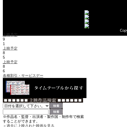
上映スクリー
Cop
上映予定
9
1
上映予定
8
5
上映予定
8
6
各種割引・サービスデー
※作品名・監督・出演者・製作国・制作年で検索
することができます。
＞過去に上映された映画を見る