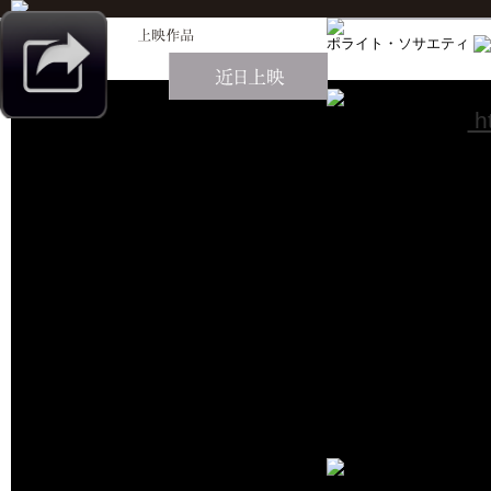
ポライト・ソサエティ
公式サイト：
ht
凝り固まった
クション！
【原題】Polite S
【監督】ニダ・
【キャスト】プ
2023年／イ
10月26日(土)
10月27日(日)〜11月01日(
11月02日(土)〜11月07日(
11月08日(金)
一般
大専
シニ
通常
¥1,800
¥1,500
¥1,20
会員
¥1,500
¥1,200
¥1,20
高校生以下・しょ
サンダンス映画