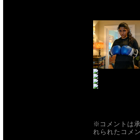
もない陰謀が
人たちととも
(C)2022 Focus F
「ポライト・
映画を観た方
待コメントなど
り合いにもぜ
※コメントは
れられたコメ