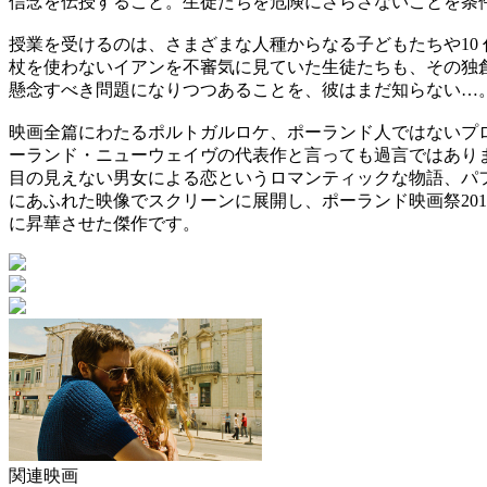
信念を伝授すること。生徒たちを危険にさらさないことを条
授業を受けるのは、さまざまな人種からなる子どもたちや10
杖を使わないイアンを不審気に見ていた生徒たちも、その独
懸念すべき問題になりつつあることを、彼はまだ知らない…
映画全篇にわたるポルトガルロケ、ポーランド人ではないプ
ーランド・ニューウェイヴの代表作と言っても過言ではあり
目の見えない男女による恋というロマンティックな物語、パ
にあふれた映像でスクリーンに展開し、ポーランド映画祭201
に昇華させた傑作です。
関連映画