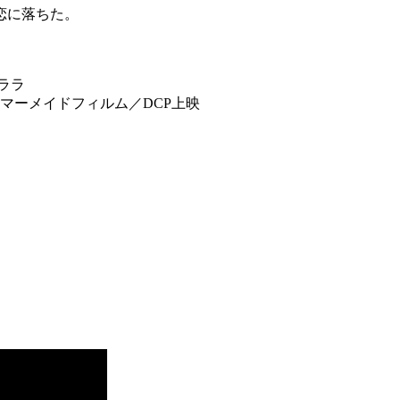
恋に落ちた。
ララ
分／マーメイドフィルム／DCP上映