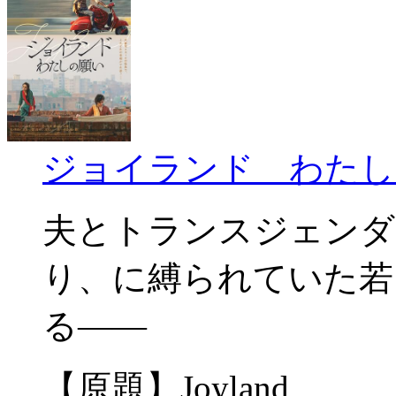
ジョイランド わたし
夫とトランスジェンダ
り、に縛られていた若
る——
【原題】Joyland