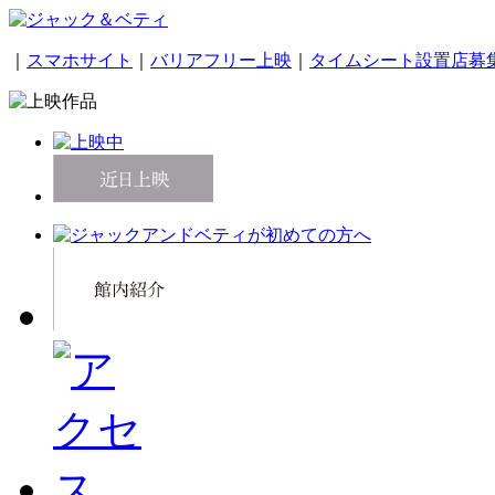
｜
スマホサイト
｜
バリアフリー上映
｜
タイムシート設置店募