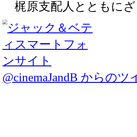
梶原支配人とともにざ
@cinemaJandB からの