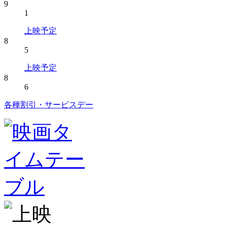
9
1
上映予定
8
5
上映予定
8
6
各種割引・サービスデー