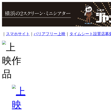
｜
スマホサイト
｜
バリアフリー上映
｜
タイムシート設置店募