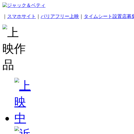
｜
スマホサイト
｜
バリアフリー上映
｜
タイムシート設置店募