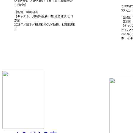
い 自分のことが大嫌い 【終了日：2026年6月
19日(金)】
この島に
でいた、、
【監督】横尾初喜
【キャスト】川島鈴遥,森田想,遠藤健慎,山口
【原題】Or
森広
【監督】
2026年／日本／BLUE.MOUNTAIN、LUDIQUE
【キャス
／
ッドハウ
2026
本・イギ