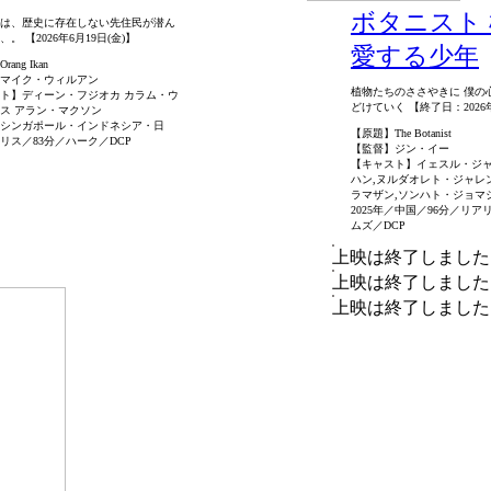
ボタニスト
は、歴史に存在しない先住民が潜ん
。 【2026年6月19日(金)】
愛する少年
ang Ikan
マイク・ウィルアン
植物たちのささやきに 僕の
ト】ディーン・フジオカ カラム・ウ
どけていく 【終了日：2026年
ス アラン・マクソン
年／シンガポール・インドネシア・日
【原題】The Botanist
リス／83分／ハーク／DCP
【監督】ジン・イー
【キャスト】イェスル・ジャ
ハン,ヌルダオレト・ジャレ
ラマザン,ソンハト・ジョマ
2025年／中国／96分／リ
ムズ／DCP
上映は終了しました
上映は終了しました
上映は終了しました