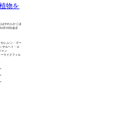
 植物を
心はやわらかくほ
6月19日(金)】
セレ,レン・ズー
ン,サルヘト・エ
ジャン
アリーライクフィル
。
。
。