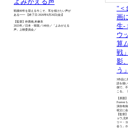
よみがえる声
"＜
戦後80年を迎える今こそ、耳を傾けたい声が
ある━━ 【終了日:2026年6月26日(金)】
画
【監督】朴壽南,朴麻衣
生
2025年／日本・韓国／148分／「よみがえる
声」上映委員会／
ウ
算
戦
影
う」
3作品に
語を描い
側で、不
こる。 【
【原題】
Forev
演你有病 
祖父に会う
【監督】
ョウ,北
リー・ヨ
会う」ホ