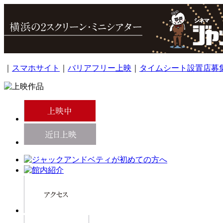
｜
スマホサイト
｜
バリアフリー上映
｜
タイムシート設置店募