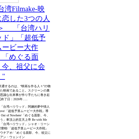
台湾Filmake‐映
に恋した3つの人
‐＞ 「台湾ハリ
ッド」「超低予
ムービー大作
」「めぐる面
、今、祖父に会
"
共通するのは、“映画を作る人々”の物
た映画であること。スクリーンの裏
思議な出来事が作り手たちに巻き起
終了日：2026年…..
「台湾ハリウッド」阿嬤的夢中情人
er Love/「超低予算ムービー大作戦」導
Out of Nowhere/「めぐる面影、今、
」車頂上的玄天上帝 Be with Me
「台湾ハリウッド」シャオ・リーシ
村豊晴/「超低予算ムービー大作戦」
ウチアオ/「めぐる面影、今、祖父に
アン・ウェンイン