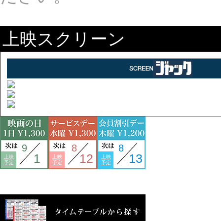
上映スクリーン
9
8
8
1
12
13
上映
上映
上映
予定
予定
予定