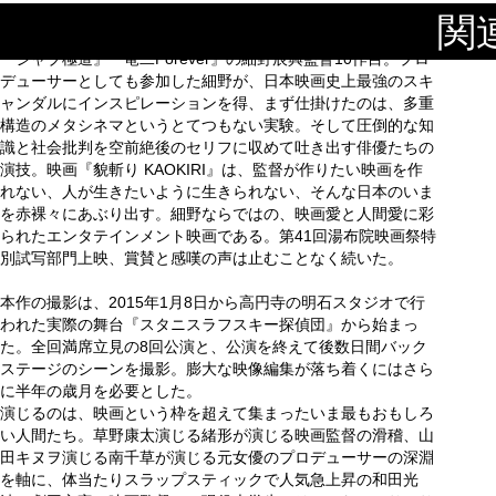
【人は“あなた”という役を降りることができない。】
関
『シャブ極道』『竜二Forever』の細野辰興監督10作目。プロ
デューサーとしても参加した細野が、日本映画史上最強のスキ
ャンダルにインスピレーションを得、まず仕掛けたのは、多重
構造のメタシネマというとてつもない実験。そして圧倒的な知
識と社会批判を空前絶後のセリフに収めて吐き出す俳優たちの
演技。映画『貌斬り KAOKIRI』は、監督が作りたい映画を作
れない、人が生きたいように生きられない、そんな日本のいま
を赤裸々にあぶり出す。細野ならではの、映画愛と人間愛に彩
られたエンタテインメント映画である。第41回湯布院映画祭特
別試写部門上映、賞賛と感嘆の声は止むことなく続いた。
本作の撮影は、2015年1月8日から高円寺の明石スタジオで行
われた実際の舞台『スタニスラフスキー探偵団』から始まっ
た。全回満席立見の8回公演と、公演を終えて後数日間バック
ステージのシーンを撮影。膨大な映像編集が落ち着くにはさら
に半年の歳月を必要とした。
演じるのは、映画という枠を超えて集まったいま最もおもしろ
い人間たち。草野康太演じる緒形が演じる映画監督の滑稽、山
田キヌヲ演じる南千草が演じる元女優のプロデューサーの深淵
を軸に、体当たりスラップスティックで人気急上昇の和田光