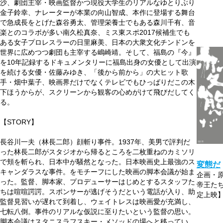
沙、劇団主宰・映画監督かつ現役大学生のリアルなゆとりぶり
金子鈴幸、ナレーターが本業の向山智成、本作に登場する舞台
で急成長をとげた森谷勇太、管理栄養士でもある森川千有、音
楽とのコラボが多い南久松真奈、ミス東スポ2017候補生でも
ある女子プロレスラーの日里麻美、日本の大衆文化チンドンを
世界に広めつつ劇団も主宰する嶋崎靖。そして、福島の『今』
を10年記録するドキュメンタリーに福島出身の女優として出演
を続ける女優・佐藤みゆき、「後から前から」の大ヒット歌
手・畑中葉子、映画界だけでなくテレビでもひっぱりだこの木
下ほうからが、スクリーンから観客の心めがけて飛びだしてく
る。
【STORY】
長谷川一夫（林長二郎）顔斬り事件。1937年、美男で評判だ
った林長二郎がスタジオから帰るところを二枚重ねのカミソリ
で頬を斬られ、日本中が騒然となった。日本映画史上最強のス
変態だ
キャンダラスな事件。をモチーフにした映画の脚本会議が始ま
企画・原
った。監督、脚本家、プロデューサーはじめとするスタッフた
帝王たち
ちは喧喧諤諤。スポンサーが逃げそうだという電話が入り、助
定上映
監督見習いが遅れて到着し、ウェイトレスは映画愛が充満し、
七転八倒。事件のリアルな仮説に至りたいという監督の思い。
脚本会議はスタニスラフスキー・メソッドの場へと移ってい