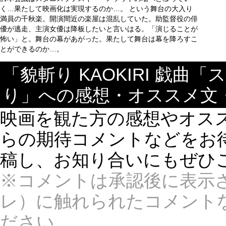
く…果たして映画化は実現するのか…。 という舞台の大入り
満員の千秋楽。開演間近の楽屋は混乱していた。助監督役の俳
優が逃走、主演女優は降板したいと言いはる。「演じることが
怖い」と。舞台の幕があがった。果たして舞台は幕を降ろすこ
とができるのか…。
「貌斬り KAOKIRI 戯
り」への感想・オススメ文
映画を観た方の感想やオス
らの期待コメントなどをお待ち
稿し、お知り合いにもぜひ
※コメントは承認後に表示
レ）に触れられたコメント
ださい。