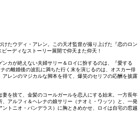
づけたウディ・アレン。この天才監督が撮り上げた『恋のロン
スピーディなストーリー展開で仰天また仰天！
ゲンカが絶えない夫婦サリー＆ロイに扮するのは、『愛する
レナの離婚後の波乱に満ちた行く末を演じるのは、オスカー俳
、アレンのマジカルな脚本を得て、爆笑のセリフの応酬を披露
は妻を捨て、金髪のコールガールを恋人にする始末。一方長年
折、アルフィ＆ヘレナの娘サリー（ナオミ・ワッツ）と、一発
アントニオ・バンデラス）に胸ときめかせ、ロイは自宅の窓越