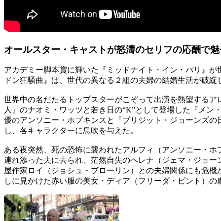
オールスター・キャストが怒濤のセリフの応酬で魅
アカデミー脚本賞に輝いた『ミッドナイト・イン・パリ』が
ドン狂騒曲』は、世代の異なる２組の夫婦の結婚生活が破綻
世界中の名だたるトップスターがこぞって出演を熱望するア
人』のナオミ・ワッツと若き日の“K”として登場した『メ
優のアンソニー・ホプキンスと『ブリジット・ジョーンズの
し、各キャラクターに息吹を与えた。
ある夜突然、死の恐怖に襲われたアルフィ（アンソニー・ホ
連れ添った夫に去られ、茫然自失のヘレナ（ジェマ・ジョー
屋作家ロイ（ジョシュ・ブローリン）との夫婦関係にも危機
しに見かけた赤い服の美女・ディア（フリーダ・ピント）の