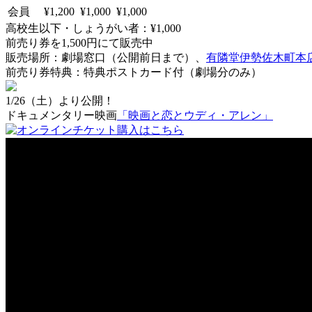
会員
¥1,200
¥1,000
¥1,000
高校生以下・しょうがい者：¥1,000
前売り券を1,500円にて販売中
販売場所：劇場窓口（公開前日まで）、
有隣堂伊勢佐木町本
前売り券特典：特典ポストカード付（劇場分のみ）
1/26（土）より公開！
ドキュメンタリー映画
「映画と恋とウディ・アレン」