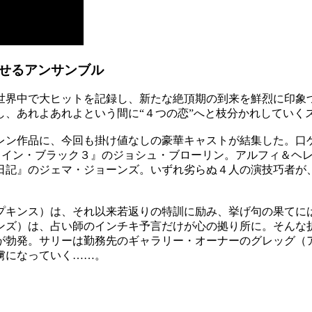
せるアンサンブル
世界中で大ヒットを記録し、新たな絶頂期の到来を鮮烈に印象
し、あれよあれよという間に“４つの恋”へと枝分かれしていく
レン作品に、今回も掛け値なしの豪華キャストが結集した。口
ン・イン・ブラック３』のジョシュ・ブローリン。アルフィ＆ヘ
日記』のジェマ・ジョーンズ。いずれ劣らぬ４人の演技巧者が
プキンス）は、それ以来若返りの特訓に励み、挙げ句の果てに
ンズ）は、占い師のインチキ予言だけが心の拠り所に。そんな
が勃発。サリーは勤務先のギャラリー・オーナーのグレッグ（
虜になっていく……。