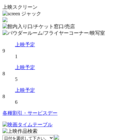
上映スクリーン
上映予定
9
1
上映予定
8
5
上映予定
8
6
各種割引・サービスデー