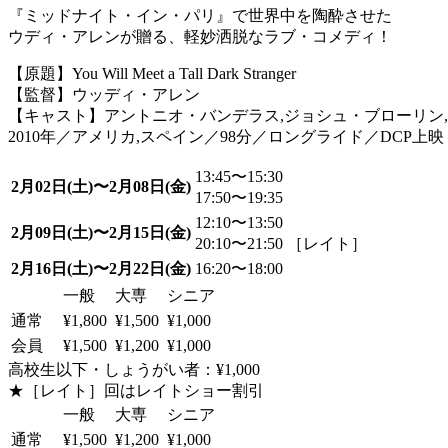
『ミッドナイト・イン・パリ』で世界中を陶酔させた
ウディ・アレンが贈る、軽妙洒脱なラブ・コメディ！
【原題】You Will Meet a Tall Dark Stranger
【監督】ウッディ・アレン
【キャスト】アントニオ・バンデラス,ジョシュ・ブローリン,
2010年／アメリカ,スペイン／98分／ロングライド／DCP上映
13:45〜15:30
2月02日(土)〜2月08日(金)
17:50〜19:35
12:10〜13:50
2月09日(土)〜2月15日(金)
20:10〜21:50 ［レイト］
2月16日(土)〜2月22日(金)
16:20〜18:00
一般
大専
シニア
通常
¥1,800
¥1,500
¥1,000
会員
¥1,500
¥1,200
¥1,000
高校生以下・しょうがい者：¥1,000
★［レイト］回はレイトショー割引
一般
大専
シニア
通常
¥1,500
¥1,200
¥1,000