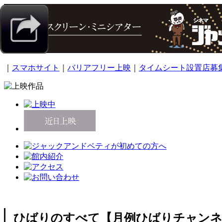
｜
スマホサイト
｜
バリアフリー上映
｜
タイムシート設置店募
ひばりのすべて【月例ひばりチャン