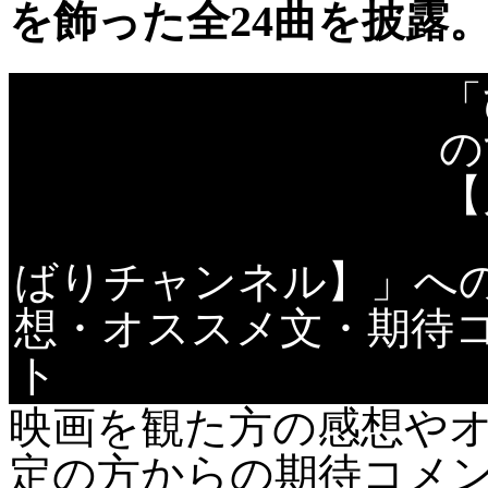
を飾った全24曲を披露
「
「女の花道」同様美空ひばりの芸能生活二十五
周年を記念しての人間ドキュメント。昭和四十
の
六年五月の四国公演に始まり、六月の新宿コ
【
マ、七月の帝劇の両記念公演や彼女の私生活を
カメラは追う。
ばりチャンネル】」へ
想・オススメ文・期待
ト
映画を観た方の感想や
定の方からの期待コメ