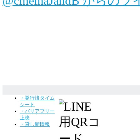
@cinemaJandB からの
・発行済タイム
シート
・バリアフリー
上映
・貸し館情報