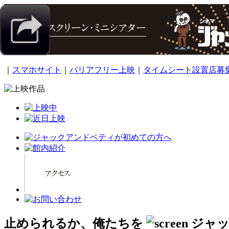
｜
スマホサイト
｜
バリアフリー上映
｜
タイムシート設置店募
止められるか、俺たちを