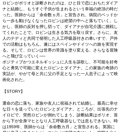
ロビンがポリオと診断されたのは、ひと目で恋におちたダイア
ナと結婚し、もうすぐ子供が生まれるという幸福の絶頂の時だ
った。医師からは「余命数ヵ月」と宣告され、病院のベッドか
ら一歩も動けなくなったロビンは絶望の中へと落ちていく。し
かし、医師の反対を押し切って、ダイアナが自宅介護に挑戦し
てくれたことで、ロビンは生きる気力を取り戻す。さらに、友
人のテディと共同で発明した人工呼吸器付きの車いすで、戸外
での活動はもちろん、遂にはスペインやドイツへの旅を実現す
る。そして、ロビンは世界の常識を塗り変える、さらなる冒険
へと飛び立っていく──
ポジティブかつエネルギッシュに人生を謳歌し、不可能を好奇
心と勇気で可能に変えたロビンとダイアナ。この家族の奇跡の
実話が、やがて母と共に父の手足となった一人息子によって映
画化された。
【STORY】
運命の恋に落ち、家族や友人に祝福されて結婚し、最高に幸せ
な日々を送っていたロビンとダイアナ。ところが、出張先のナ
イロビで、突然ロビンが倒れてしまう。診断結果はポリオ、首
から下が全身マヒとなり人工呼吸器なしでは息もできない。時
は1959年、医師からは「余命数カ月」と宣告される。英国に