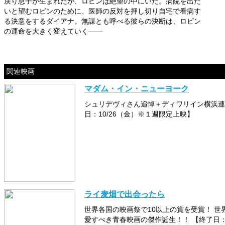
戻り息子が生まれたが、ロビンは絶望の中にいた。病院を出た
いと望むロビンのために、医師の反対を押し切り自宅で看病す
る決意をするダイアナ。無謀とも呼べる彼らの決断は、ロビン
の運命を大きく変えていく――
関連映画
マダム・イン・ニューヨーク
シュリデヴィさん追悼＋ディワリイン横浜連
日：10/26（金）※１週限定上映】
ライ麦畑で出会ったら
世界各国の映画祭で10以上の賞を受賞！ 
愛すべき青春映画の傑作誕生！！ 【終了日：1