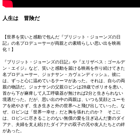
人生は 冒険だ
【世界を笑いと感動で包んだ『ブリジット・ジョーンズの日
記』の名プロデューサーが両親との素晴らしい思い出を映画
化！】
『ブリジット・ジョーンズの日記』や『エリザベス：ゴールデ
ン・エイジ』など、笑いと感動を届ける映画を作り続けてきた
名プロデューサー、ジョナサン・カヴェンディッシュ。彼に
は、ずっと心に温めているテーマがあった。それは、自らの両
親の物語だ。ジョナサンの父親ロビンは28歳でポリオを患い、
首から下が麻痺して人工呼吸器が無ければ2分と生きられない
境遇だった。だが、思い出の中の両親は、いつも笑顔とユーモ
アを絶やさず、生き生きと外の世界へと飛び出していった。な
ぜ、ロビンは「世界一幸せ」だと胸を張れたのか？ そこに
は、ロビンに尽きることのない無償の愛を注ぎ込んだ妻のダイ
アナ、夫婦を支え続けたダイアナの双子の兄や友人たちとの絆
があった。