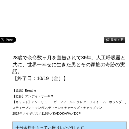
28歳で余命数ヶ月を宣告されて36年。人工呼吸器と
共に、世界一幸せに生きた男とその家族の奇跡の実
話。
【終了日：10/19（金）】
【原題】Breathe
【監督】アンディ・サーキス
【キャスト】アンドリュー・ガーフィールド,クレア・フォイ,トム・ホランダー,
スティーブン・マンガン,ディーン＝チャールズ・チャップマン
2017年／イギリス／118分／KADOKAWA／DCP
十分余裕をもってお座りいただけます。