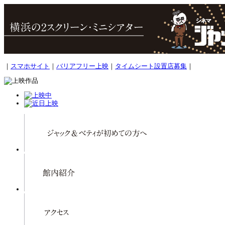
｜
スマホサイト
｜
バリアフリー上映
｜
タイムシート設置店募集
｜