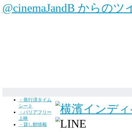
@cinemaJandB からの
・発行済タイム
シート
・バリアフリー
上映
・貸し館情報