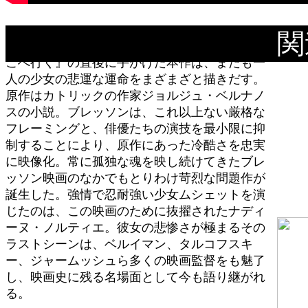
関
ロベール・ブレッソンが傑作『バルタザールど
こへ行く』の直後に手がけた本作は、またも一
人の少女の悲運な運命をまざまざと描きだす。
原作はカトリックの作家ジョルジュ・ベルナノ
スの小説。ブレッソンは、これ以上ない厳格な
フレーミングと、俳優たちの演技を最小限に抑
制することにより、原作にあった冷酷さを忠実
に映像化。常に孤独な魂を映し続けてきたブレ
ッソン映画のなかでもとりわけ苛烈な問題作が
誕生した。強情で忍耐強い少女ムシェットを演
じたのは、この映画のために抜擢されたナディ
ーヌ・ノルティエ。彼女の悲惨さが極まるその
ラストシーンは、ベルイマン、タルコフスキ
ー、ジャームッシュら多くの映画監督をも魅了
し、映画史に残る名場面として今も語り継がれ
る。