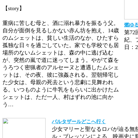
【story】
重病に苦しむ母と、酒に溺れ暴力を振るう父。
燃ゆ
自分が面倒を見るしかない赤ん坊を抱え、14歳
第7
のムシェットは、貧しい生活のなか、ひたすら
紀、
孤独な日々を過ごしていた。家でも学校でも居
日：2
場所のないムシェットは、森の中に逃げ込む
が、突然の嵐で道に迷ってしまう。やがて森を
うろつく密猟者のアルセーヌと遭遇したムシェ
ットは、その夜、彼に強姦される。翌朝帰宅し
た少女は、母親の死去という悲劇に見舞われ
る。いつものように牛乳をもらいに出かけたム
シェットは、ただ一人、村はずれの池に向か
う…
バルタザールどこへ行く
少女マリーと聖なるロバが辿る無
ル・ブレッソンによる、映画史に