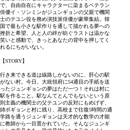
で、自由自在にキャラクターに染まるベテラン
俳優イ・ソンミンがジュンギョンの父親で機関
士のテユン役を務め演技派俳優が豪華集結。韓
国で最も小さな駅作りを通して描かれる夢への
挫折と希望、人と人の絆が紡ぐラストは温かな
笑いと感動で、きっとあなたの背中を押してく
れるにちがいない。
【STORY】
行き来できる道は線路しかないのに、肝心の駅
がない村。今日、大統領府に54通目の手紙を送
ったジュンギョンの夢はただ一つ！それは村に
駅を作ること。駅なんてとんでもないという原
則主義の機関士の父テユンの反対にもめげず、
姉ボギョンと村に残り、高校まで往復5時間の通
学路を通うジュンギョンは天才的な数学の才能
に教師から一目置かれていた。そんなジュンギ