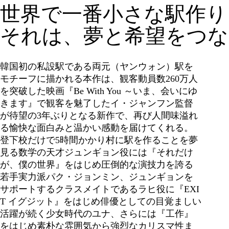
世界で一番小さな駅作り
それは、夢と希望をつな
韓国初の私設駅である両元（ヤンウォン）駅を
モチーフに描かれる本作は、観客動員数260万人
を突破した映画『Be With You ～いま、会いにゆ
きます』で観客を魅了したイ・ジャンフン監督
が待望の3年ぶりとなる新作で、再び人間味溢れ
る愉快な面白みと温かい感動を届けてくれる。
登下校だけで5時間かかり村に駅を作ることを夢
見る数学の天才ジュンギョン役には『それだけ
が、僕の世界』をはじめ圧倒的な演技力を誇る
若手実力派パク・ジョンミン、ジュンギョンを
サポートするクラスメイトであるラヒ役に『EXI
T イグジット』をはじめ俳優としての目覚ましい
活躍が続く少女時代のユナ、さらには『工作』
をはじめ素朴な雰囲気から強烈なカリスマ性ま