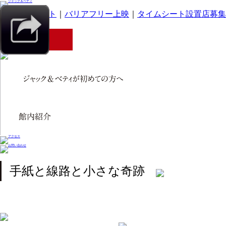
｜
スマホサイト
｜
バリアフリー上映
｜
タイムシート設置店募集
手紙と線路と小さな奇跡