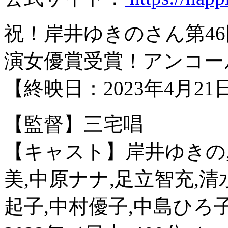
祝！岸井ゆきのさん第4
演女優賞受賞！アンコー
【終映日：2023年4月2
【監督】三宅唱
【キャスト】岸井ゆきの,
美,中原ナナ,足立智充,清
起子,中村優子,中島ひろ