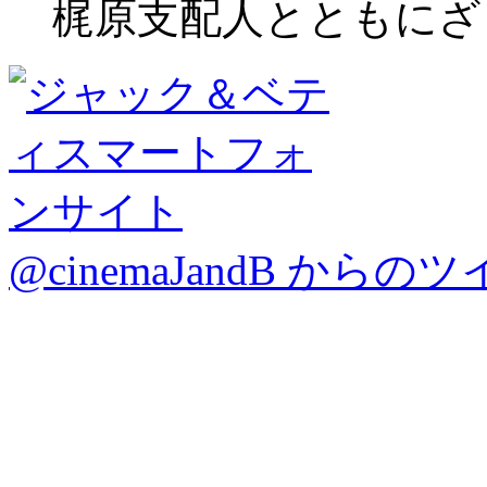
梶原支配人とともにざ
@cinemaJandB からの