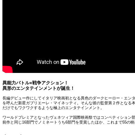
異能力バトル×戦争アクション！
異形のエンタテインメントが誕生！
長編デビュー作にしてイタリア映画初となる異色のダークヒーロー・エン
を呼んだ新星ガブリエーレ・マイネッティ。そんな彼の監督第２作となる
だけでもワクワクするような極上のエンタテインメント。
ワールドプレミアとなったヴェネツィア国際映画祭ではコンペティション
前作と同じ16部門でノミネートうち6部門を受賞したほか、これまで55の