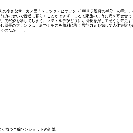
人の小さなサーカス団「メッツァ・ピオッタ（100リラ硬貨の半分、の意）
な能力のせいで普通に暮らすことができず、まるで家族のように肩を寄せ合っ
、突然姿を消してしまう。マティルデがどうにか団長を探し出そうと奔走す
かし団長のフランツは、裏でナチスを勝利に導く異能力者を探して人体実験を
ゆくのだが……。
ウスが放つ全編ワンショットの衝撃