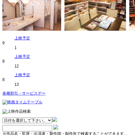
上映予定
9
1
上映予定
8
12
上映予定
8
13
各種割引・サービスデー
※作品名・監督・出演者・製作国・制作年で検索することができます。