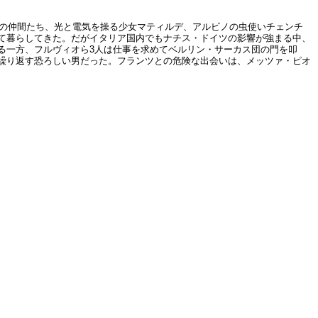
」の仲間たち、光と電気を操る少女マティルデ、アルビノの虫使いチェンチ
て暮らしてきた。だがイタリア国内でもナチス・ドイツの影響が強まる中、
る一方、フルヴィオら3人は仕事を求めてベルリン・サーカス団の門を叩
繰り返す恐ろしい男だった。フランツとの危険な出会いは、メッツァ・ピオ