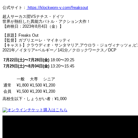
公式サイト：
https://klockworx-v.com/freaksout
超人サーカス団VSナチス・ドイツ
世界が熱狂した異能力バトル・アクション大作！
【終映日：2023年8月4日（金）】
【原題】Freaks Out
【監督】ガブリエーレ・マイネッティ
【キャスト】クラウディオ・サンタマリア,アウロラ・ジョヴィナッツォ,ピ
2021年／イタリア=ベルギー／141分／クロックワークス／DCP
7月22日(土)〜7月28日(金)
18:00〜20:25
7月29日(土)〜8月04日(金)
13:20〜15:45
一般
大専
シニア
通常
¥1,800
¥1,500
¥1,200
会員
¥1,500
¥1,200
¥1,200
高校生以下・しょうがい者：¥1,000