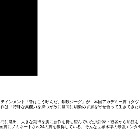
タテインメント『皆はこう呼んだ、鋼鉄ジーグ』が、本国アカデミー賞（ダヴ
本作は「特殊な異能力を持つが故に世間に馴染めず肩を寄せ合って生きてきた
部門に選出、大きな期待を胸に新作を待ち望んでいた批評家・観客から熱狂を
映画賞にノミネートされ34の賞を獲得している。そんな世界水準の最強エン