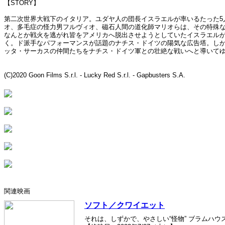
【STORY】
第二次世界大戦下のイタリア。ユダヤ人の団長イスラエルが率いるたった5
オ、多毛症の怪力男フルヴィオ、磁石人間の道化師マリオらは、その特殊
なんとか戦火を逃がれ皆をアメリカへ脱出させようとしていたイスラエルが
く。ド派手なパフォーマンスが話題のナチス・ドイツの陽気な広告塔。し
ッタ・サーカスの仲間たちをナチス・ドイツ軍との壮絶な戦いへと導いて
(C)2020 Goon Films S.r.l. - Lucky Red S.r.l. - Gapbusters S.A.
関連映画
ソフト／クワイエット
それは、しずかで、やさしい“怪物” ブラムハ