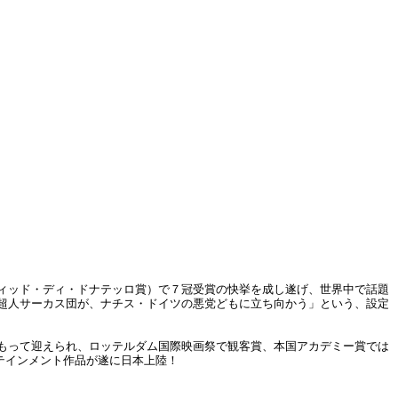
ィッド・ディ・ドナテッロ賞）で７冠受賞の快挙を成し遂げ、世界中で話題
超人サーカス団が、ナチス・ドイツの悪党どもに立ち向かう」という、設定
もって迎えられ、ロッテルダム国際映画祭で観客賞、本国アカデミー賞では
タテインメント作品が遂に日本上陸！