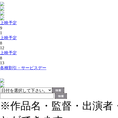
上映予定
9
1
上映予定
8
12
上映予定
8
13
各種割引・サービスデー
※作品名・監督・出演者