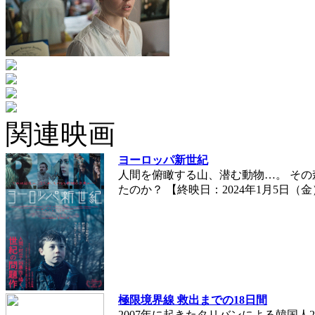
関連映画
ヨーロッパ新世紀
人間を俯瞰する山、潜む動物…。 そ
たのか？ 【終映日：2024年1月5日（
極限境界線 救出までの18日間
2007年に起きたタリバンによる韓国人