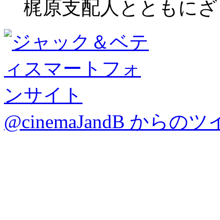
梶原支配人とともにざ
@cinemaJandB からの