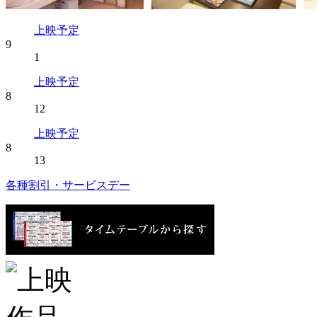
上映予定
9
1
上映予定
8
12
上映予定
8
13
各種割引・サービスデー