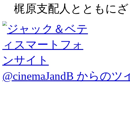
梶原支配人とともにざ
@cinemaJandB からの