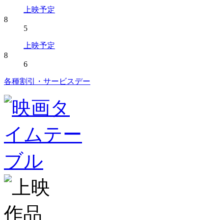
上映予定
8
5
上映予定
8
6
各種割引・サービスデー