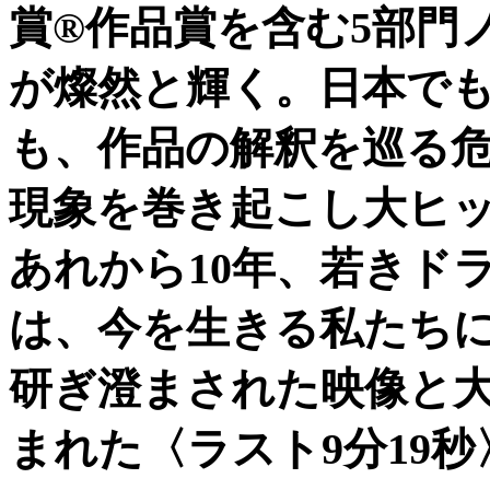
賞®作品賞を含む5部門
が燦然と輝く。日本で
も、作品の解釈を巡る
現象を巻き起こし大ヒ
あれから10年、若きド
は、今を生きる私たち
研ぎ澄まされた映像と
まれた〈ラスト9分19