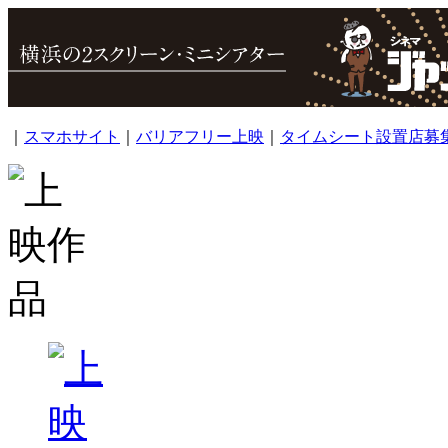
｜
スマホサイト
｜
バリアフリー上映
｜
タイムシート設置店募