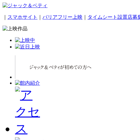
｜
スマホサイト
｜
バリアフリー上映
｜
タイムシート設置店募