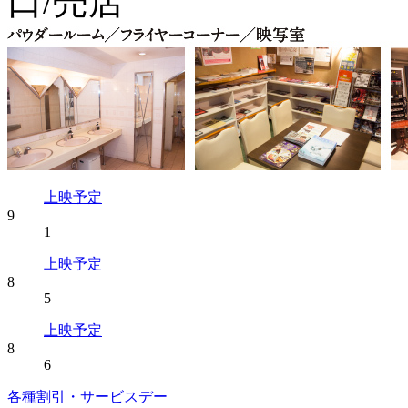
上映予定
9
1
上映予定
8
5
上映予定
8
6
各種割引・サービスデー