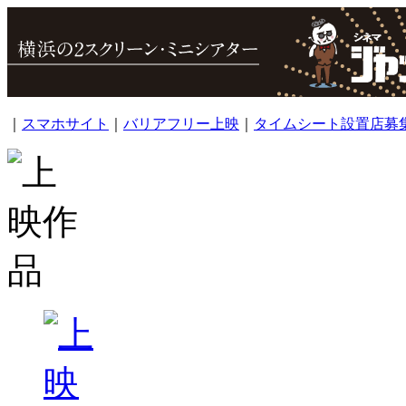
｜
スマホサイト
｜
バリアフリー上映
｜
タイムシート設置店募