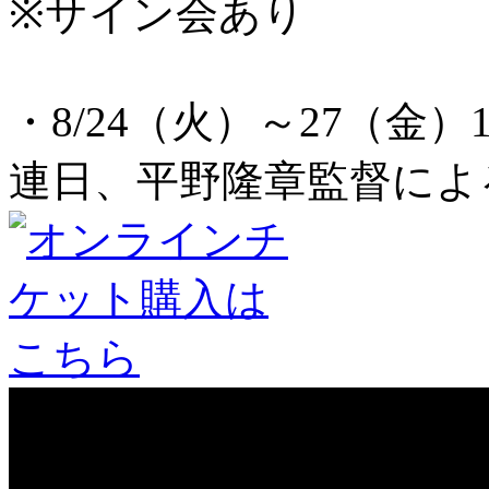
※サイン会あり
・8/24（火）～27（金）
連日、平野隆章監督によ