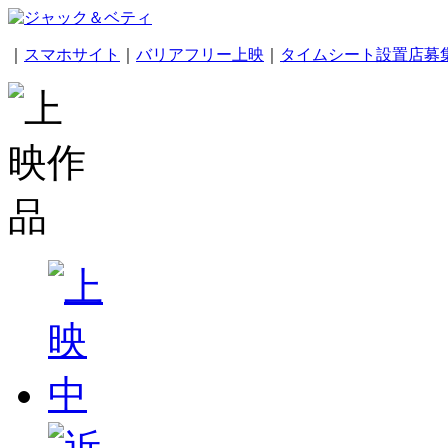
｜
スマホサイト
｜
バリアフリー上映
｜
タイムシート設置店募