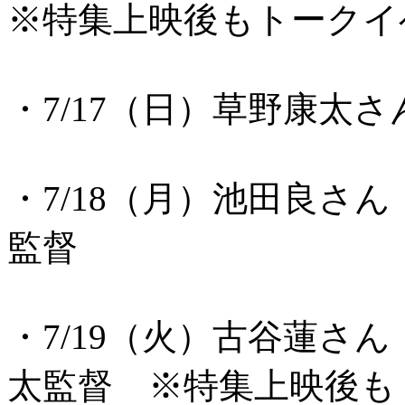
※特集上映後もトークイ
・7/17（日）草野康太
・7/18（月）池田良さ
監督
・7/19（火）古谷蓮さん
太監督 ※特集上映後も