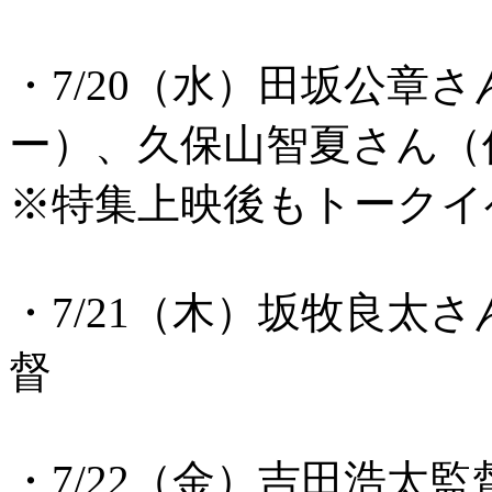
・7/20（水）田坂公章
ー）、久保山智夏さん（
※特集上映後もトークイ
・7/21（木）坂牧良太
督
・7/22（金）吉田浩太監