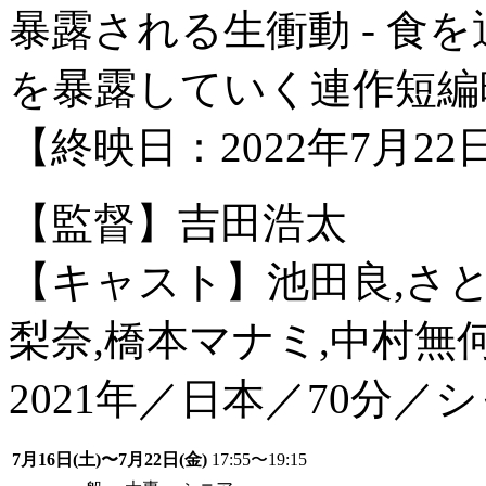
暴露される生衝動 - 食
を暴露していく連作短編
【終映日：2022年7月
【監督】吉田浩太
【キャスト】池田良,さと
梨奈,橋本マナミ,中村無
2021年／日本／70分／
7月16日(土)〜7月22日(金)
17:55〜19:15