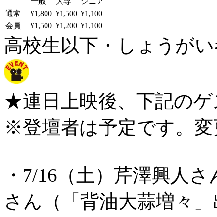
一般
大専
シニア
通常
¥1,800
¥1,500
¥1,100
会員
¥1,500
¥1,200
¥1,100
高校生以下・しょうがい者：
★連日上映後、下記のゲ
※登壇者は予定です。変
・7/16（土）芹澤興人さん（
さん（「背油大蒜増々」