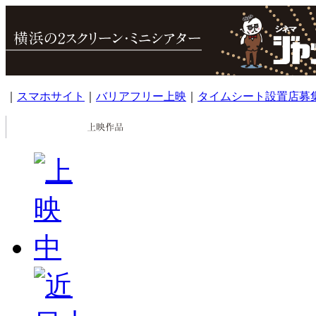
｜
スマホサイト
｜
バリアフリー上映
｜
タイムシート設置店募