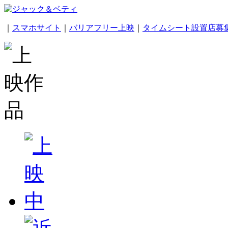
｜
スマホサイト
｜
バリアフリー上映
｜
タイムシート設置店募