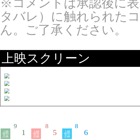
※コメントは承認後に表
タバレ）に触れられた
ん。ご了承ください。
上映スクリーン
9
8
8
1
5
6
上映
上映
上映
予定
予定
予定