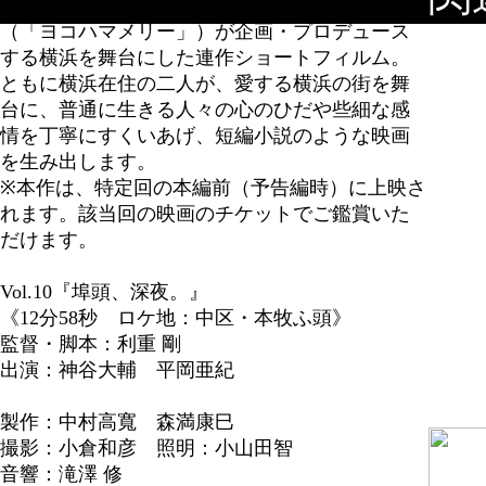
シー」「クロエ」）と、映画監督の中村高寛
（「ヨコハマメリー」）が企画・プロデュース
する横浜を舞台にした連作ショートフィルム。
ともに横浜在住の二人が、愛する横浜の街を舞
台に、普通に生きる人々の心のひだや些細な感
情を丁寧にすくいあげ、短編小説のような映画
を生み出します。
※本作は、特定回の本編前（予告編時）に上映さ
れます。該当回の映画のチケットでご鑑賞いた
だけます。
Vol.10『埠頭、深夜。』
《12分58秒 ロケ地：中区・本牧ふ頭》
監督・脚本：利重 剛
出演：神谷大輔 平岡亜紀
製作：中村高寬 森満康巳
撮影：小倉和彦 照明：小山田智
音響：滝澤 修