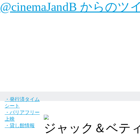
@cinemaJandB からの
・発行済タイム
シート
・バリアフリー
上映
ジャック＆ベティ
・貸し館情報