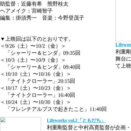
助監督：近藤有希 熊野桂太
ヘアメイク：宮崎智子
編集：掛須秀一 音楽：今野登茂子
▼上映回は以下のとおりです。
Lifew
＜9/26（土）〜10/2（金）＞
利重
「シャーリー＆ヒンダ」09:35回
舞台に
＜10/3（土）〜10/9（金）＞
て上
「シャーリー＆ヒンダ」09:40回
＜10/10（土）〜10/16（金）＞
「ナイトクローラー」20:15回
＜10/17（土）〜10/23（金）＞
「ナイトクローラー」16:40回
＜10/24（土）〜10/30（金）＞
「フレンチアルプスで起きたこと」11:40回
Lifeworks vol.2「ともだち」
利重剛監督と中村高寛監督が企画・