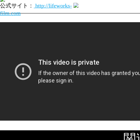
公式サイト：
http://lifeworks-
film.com
俳優・映画監督の利重剛（「さよならドビュッ
関