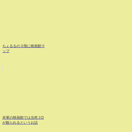
ちぇるるの３階に映画館マ
ップ
米軍の映画館では当然３D
が観られるというお話