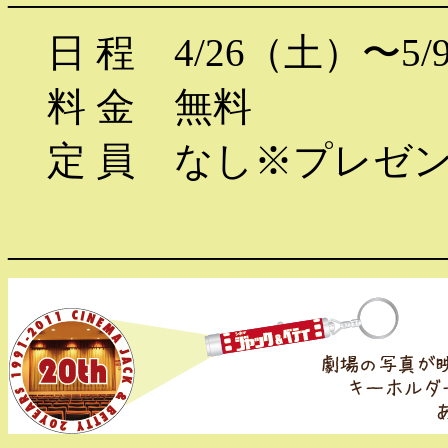
———————————
日 程 4/26（土）〜5/
料 金 無料
定 員 なし※プレゼン
———————————