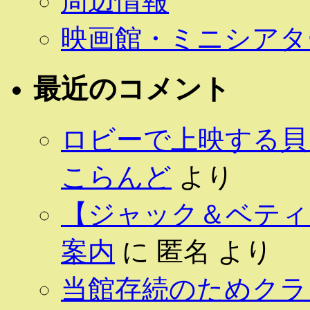
周辺情報
映画館・ミニシアタ
最近のコメント
ロビーで上映する貝 
こらんど
より
【ジャック＆ベティ 
案内
に
匿名
より
当館存続のためクラ