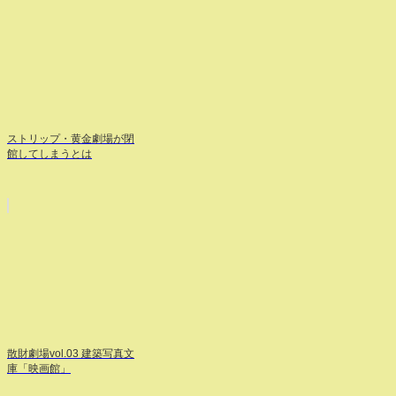
ストリップ・黄金劇場が閉
館してしまうとは
散財劇場vol.03 建築写真文
庫「映画館」