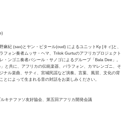
e)
 (sax)とヤン・ピタール(oud) によるユニットKy [キィ]と、
ォン奏者ムッサ・ヘマ、Trilok Gurtuのアフリカプロジェクト
・ンゴニ奏者バシール・サノゴによるグループ「Bala Dee」。
 Place」と共に、アフリカの伝統楽器、バラフォン、カマレンゴニ、そ
ジナル楽曲、サティ、宮城民謡など演奏。言葉、風習、文化の背
ことによって生まれる音の対話をお楽しみください。
ブルキナファソ友好協会、第五回アフリカ開発会議