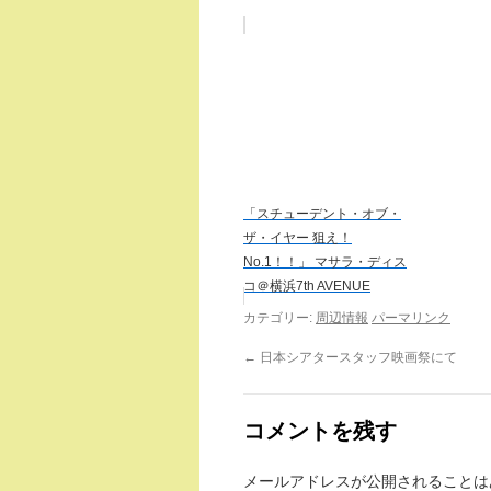
「スチューデント・オブ・
ザ・イヤー 狙え！
No.1！！」 マサラ・ディス
コ＠横浜7th AVENUE
カテゴリー:
周辺情報
パーマリンク
←
日本シアタースタッフ映画祭にて
コメントを残す
メールアドレスが公開されることは