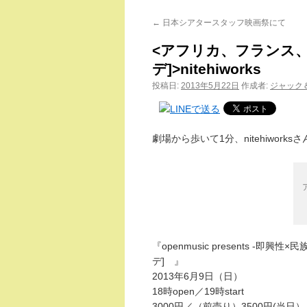
←
日本シアタースタッフ映画祭にて
<アフリカ、フランス、日本 
デ]>nitehiworks
投稿日:
2013年5月22日
作成者:
ジャック
劇場から歩いて1分、nitehiwor
『openmusic presents -即興性
デ] 』
2013年6月9日（日）
18時open／19時start
3000円／（前売り）3500円(当日）