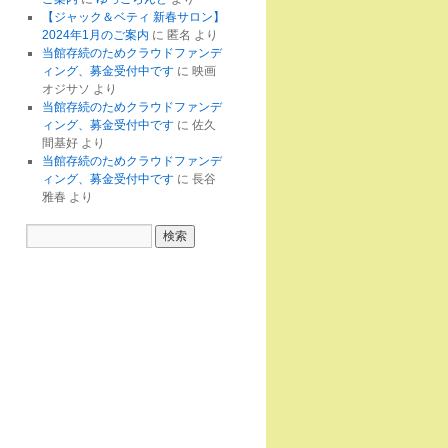
【ジャック＆ベティ 新春サロン】
2024年1月のご案内
に
匿名
より
当館存続のためクラウドファンデ
ィング、募金受付中です
に
映画
オジサソ
より
当館存続のためクラウドファンデ
ィング、募金受付中です
に
佐久
間基好
より
当館存続のためクラウドファンデ
ィング、募金受付中です
に
長谷
雅春
より