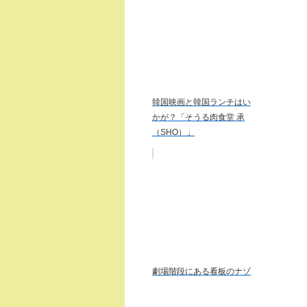
韓国映画と韓国ランチはい
かが？「そうる肉食堂 承
（SHO）」
劇場階段にある看板のナゾ