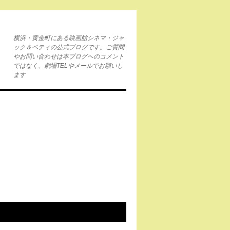
横浜・黄金町にある映画館シネマ・ジャ
ック＆ベティの公式ブログです。ご質問
やお問い合わせは本ブログへのコメント
ではなく、劇場TELやメールでお願いし
ます