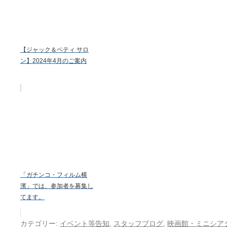
【ジャック＆ベティ サロ
ン】2024年4月のご案内
「ガチンコ・フィルム横
濱」では、参加者を募集し
てます。
カテゴリー:
イベント等告知
,
スタッフブログ
,
映画館・ミニシア