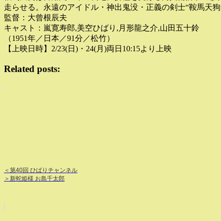
走らせる。永遠のアイドル・神出鬼没・正義の剣士“鞍馬天
監督：大曾根辰夫
キャスト：嵐寛寿郎,美空ひばり,月形龍之介,山田五十鈴
（1951年／日本／91分／松竹）
【上映日時】2/23(日)・24(月)両日10:15より上映
Related posts:
＜第40回 ひばりチャンネル
＞新蛇姫様 お島千太郎