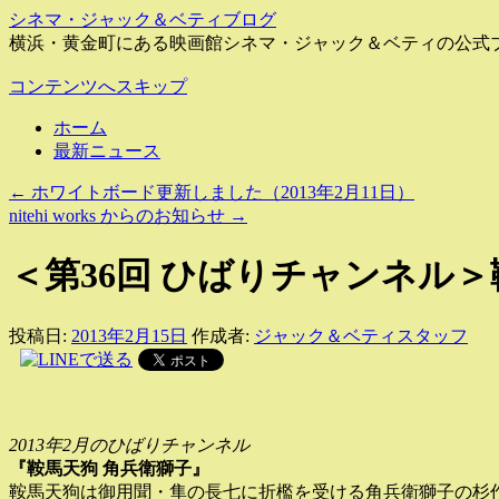
シネマ・ジャック＆ベティブログ
横浜・黄金町にある映画館シネマ・ジャック＆ベティの公式
コンテンツへスキップ
ホーム
最新ニュース
←
ホワイトボード更新しました（2013年2月11日）
nitehi works からのお知らせ
→
＜第36回 ひばりチャンネル＞
投稿日:
2013年2月15日
作成者:
ジャック＆ベティスタッフ
2013年2月のひばりチャンネル
『鞍馬天狗 角兵衛獅子』
鞍馬天狗は御用聞・隼の長七に折檻を受ける角兵衛獅子の杉