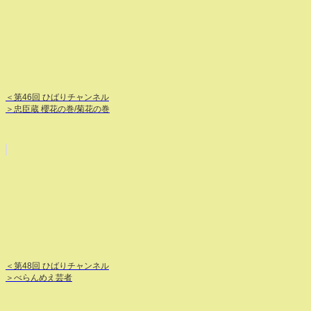
＜第46回 ひばりチャンネル
＞忠臣蔵 櫻花の巻/菊花の巻
＜第48回 ひばりチャンネル
＞べらんめえ芸者