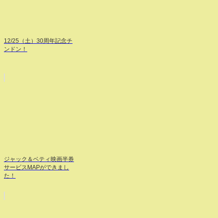
12/25（土）30周年記念チ
ンドン！
ジャック＆ベティ映画半券
サービスMAPができまし
た！