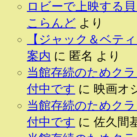
ロビーで上映する貝 
こらんど
より
【ジャック＆ベティ 
案内
に
匿名
より
当館存続のためクラ
付中です
に
映画オ
当館存続のためクラ
付中です
に
佐久間