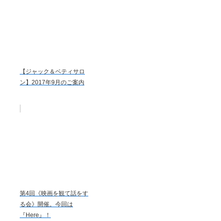
【ジャック＆ベティサロ
ン】2017年9月のご案内
第4回《映画を観て話をす
る会》開催。今回は
『Here』！