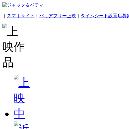
｜
スマホサイト
｜
バリアフリー上映
｜
タイムシート設置店募