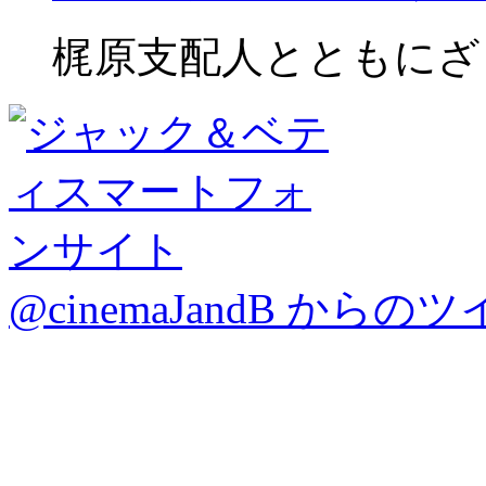
梶原支配人とともにざ
@cinemaJandB からの