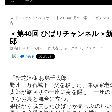
ム
ース
←
【ジャック＆ベティサロン】2013年6月のご案
「ガチンコ
内
＜第40回 ひばりチャンネル＞
郎
投稿日:
2013年5月26日
作成者:
ジャック＆ベティスタッフ
『新蛇姫様 お島千太郎』
野州三万石城下、父を殺した、筆頭家老
太郎が旅回りの一座に身を隠し、一座の
きなお島と舞台に立つ。
娘役から脱皮したひばりが気っぷのいい