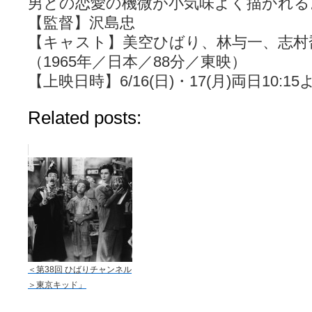
男との恋愛の機微が小気味よく描かれる
【監督】沢島忠
【キャスト】美空ひばり、林与一、志村
（1965年／日本／88分／東映）
【上映日時】6/16(日)・17(月)両日10:1
Related posts:
＜第38回 ひばりチャンネル
＞東京キッド」