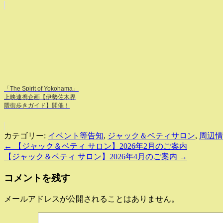
「The Spirit of Yokohama」
上映連携企画【伊勢佐木界
隈街歩きガイド】開催！
カテゴリー:
イベント等告知
,
ジャック＆ベティサロン
,
周辺情
←
【ジャック＆ベティ サロン】2026年2月のご案内
【ジャック＆ベティ サロン】2026年4月のご案内
→
コメントを残す
メールアドレスが公開されることはありません。