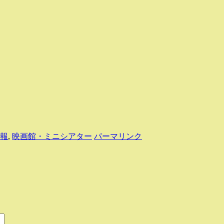
報
,
映画館・ミニシアター
パーマリンク