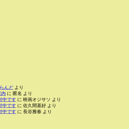
らんど
より
案内
に
匿名
より
付中です
に
映画オジサソ
より
付中です
に
佐久間基好
より
付中です
に
長谷雅春
より