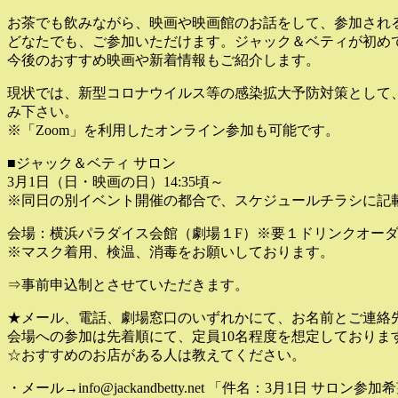
お茶でも飲みながら、映画や映画館のお話をして、参加され
どなたでも、ご参加いただけます。ジャック＆ベティが初め
今後のおすすめ映画や新着情報もご紹介します。
現状では、新型コロナウイルス等の感染拡大予防対策として
み下さい。
※「Zoom」を利用したオンライン参加も可能です。
■ジャック＆ベティ サロン
3月1日（日・映画の日）14:35頃～
※同日の別イベント開催の都合で、スケジュールチラシに記載
会場：横浜パラダイス会館（劇場１F）※要１ドリンクオー
※マスク着用、検温、消毒をお願いしております。
⇒事前申込制とさせていただきます。
★メール、電話、劇場窓口のいずれかにて、お名前とご連絡
会場への参加は先着順にて、定員10名程度を想定しておりま
☆おすすめのお店がある人は教えてください。
・メール→info@jackandbetty.net 「件名：3月1日 サ