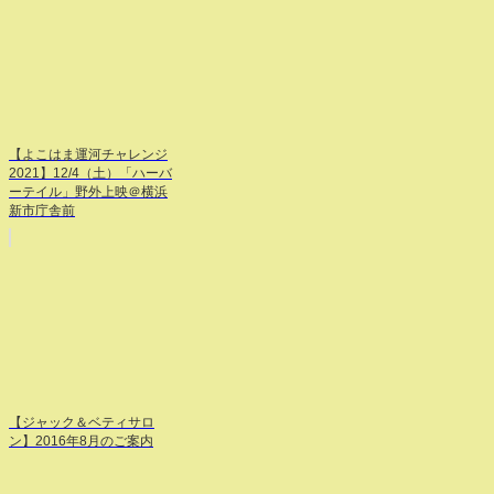
【よこはま運河チャレンジ
2021】12/4（土）「ハーバ
ーテイル」野外上映＠横浜
新市庁舎前
【ジャック＆ベティサロ
ン】2016年8月のご案内