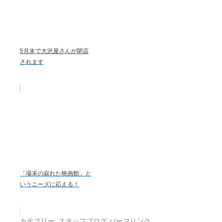
5月末で大沢屋さんが閉店
されます
「場末の寂れた映画館」と
いうニーズに応える！
カテゴリー:
スタッフブログ
パーマリンク