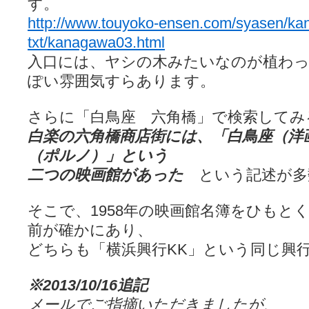
す。
http://www.touyoko-ensen.com/syasen/ka
txt/kanagawa03.html
入口には、ヤシの木みたいなのが植わ
ぽい雰囲気すらあります。
さらに「白鳥座 六角橋」で検索してみ
白楽の六角橋商店街には、「白鳥座（洋
（ポルノ）」という
二つの映画館があった
という記述が多
そこで、1958年の映画館名簿をひもと
前が確かにあり、
どちらも「横浜興行KK」という同じ興
※2013/10/16追記
メールでご指摘いただきましたが、