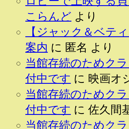
ロビーで上映する貝 
こらんど
より
【ジャック＆ベティ 
案内
に
匿名
より
当館存続のためクラ
付中です
に
映画オ
当館存続のためクラ
付中です
に
佐久間
当館存続のためクラ