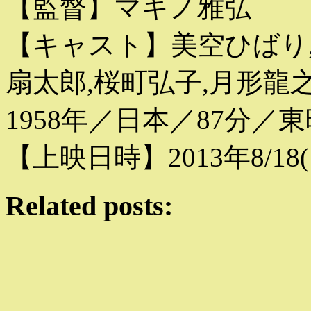
【監督】マキノ雅弘
【キャスト】美空ひばり,
扇太郎,桜町弘子,月形龍
1958年／日本／87分／東
【上映日時】2013年8/18(日)
Related posts: