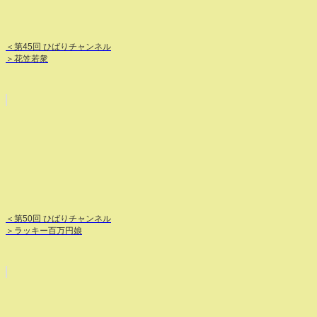
＜第45回 ひばりチャンネル
＞花笠若衆
＜第50回 ひばりチャンネル
＞ラッキー百万円娘