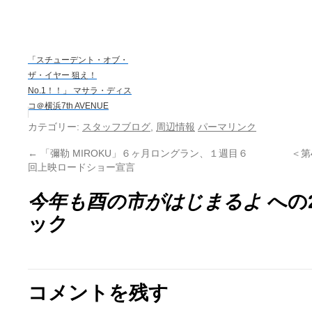
「スチューデント・オブ・
ザ・イヤー 狙え！
No.1！！」 マサラ・ディス
コ＠横浜7th AVENUE
カテゴリー:
スタッフブログ
,
周辺情報
パーマリンク
←
「彌勒 MIROKU」６ヶ月ロングラン、１週目６
＜第
回上映ロードショー宣言
今年も酉の市がはじまるよ
への
ック
コメントを残す