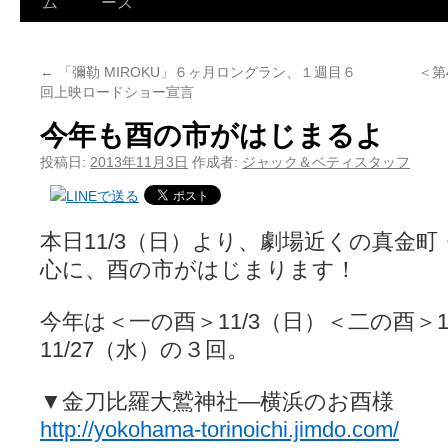
ム
ース
←
「彌勒 MIROKU」６ヶ月ロングラン、１週目６
＜第
回上映ロードショー宣言
今年も酉の市がはじまるよ
投稿日:
2013年11月3日
作成者:
ジャック＆ベティスタッフ
本日11/3（日）より、劇場近くの真金
心に、酉の市がはじまります！
今年は＜一の酉＞11/3（日）＜二の酉＞1
11/27（水）の３回。
▼金刀比羅大鷲神社―横浜のお酉様
http://yokohama-torinoichi.jimdo.com/