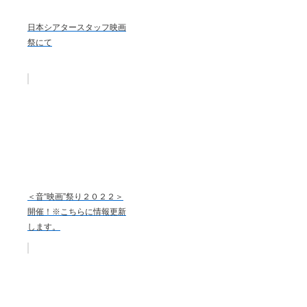
日本シアタースタッフ映画
祭にて
＜音“映画”祭り２０２２＞
開催！※こちらに情報更新
します。