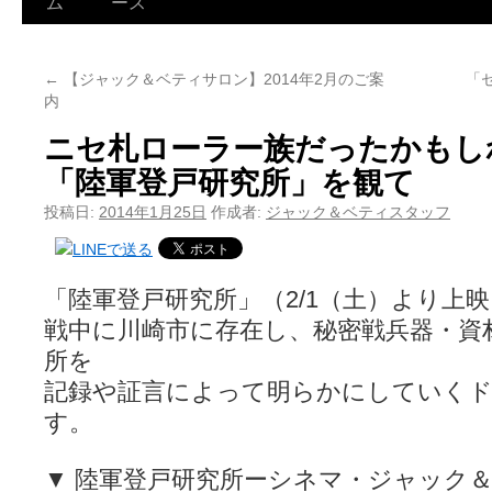
ム
ース
←
【ジャック＆ベティサロン】2014年2月のご案
「
内
ニセ札ローラー族だったかもし
「陸軍登戸研究所」を観て
投稿日:
2014年1月25日
作成者:
ジャック＆ベティスタッフ
「陸軍登戸研究所」（2/1（土）より上
戦中に川崎市に存在し、秘密戦兵器・資
所を
記録や証言によって明らかにしていく
す。
▼ 陸軍登戸研究所ーシネマ・ジャック