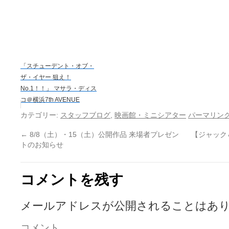
「スチューデント・オブ・
ザ・イヤー 狙え！
No.1！！」 マサラ・ディス
コ＠横浜7th AVENUE
カテゴリー:
スタッフブログ
,
映画館・ミニシアター
パーマリン
←
8/8（土）・15（土）公開作品 来場者プレゼン
【ジャック
トのお知らせ
コメントを残す
メールアドレスが公開されることはあ
コメント