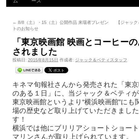
ム
ース
←
8/8（土）・15（土）公開作品 来場者プレゼン
【ジャック
トのお知らせ
「東京映画館 映画とコーヒー
されました
投稿日:
2015年8月15日
作成者:
ジャック＆ベティスタッフ
キネマ旬報社さんから発売された「東京
のある１日」に、当ジャック＆ベティが
東京映画館というより“横浜映画館”にも
場の歴史など取り上げていただきまし
す！
横浜では他にブリリアショートショー
マリンさんが取り上げられています。